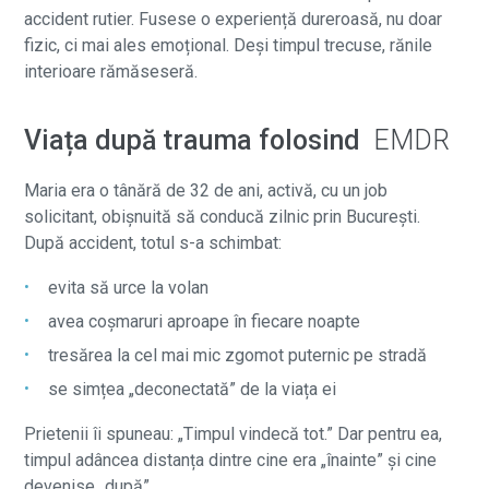
accident rutier. Fusese o experiență dureroasă, nu doar
fizic, ci mai ales emoțional. Deși timpul trecuse, rănile
interioare rămăseseră.
Viața după trauma folosind
EMDR
Maria era o tânără de 32 de ani, activă, cu un job
solicitant, obișnuită să conducă zilnic prin București.
După accident, totul s-a schimbat:
evita să urce la volan
avea coșmaruri aproape în fiecare noapte
tresărea la cel mai mic zgomot puternic pe stradă
se simțea „deconectată” de la viața ei
Prietenii îi spuneau: „Timpul vindecă tot.” Dar pentru ea,
timpul adâncea distanța dintre cine era „înainte” și cine
devenise „după”.