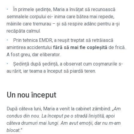
În primele ședințe, Maria a învățat să recunoască
semnalele corpului ei- inima care bătea mai repede,
mâinile care tremurau – și să respire adânc pentru a-și
recăpăta calmul.
Prin tehnica EMDR, a reușit treptat să retrăiască
amintirea accidentului
fără să mai fie copleșită
de frică.
A fost greu, dar eliberator.
Ședință după ședință, a observat cum coșmarurile s-
au rărit, iar teama a început să piardă teren.
Un nou început
După câteva luni, Maria a venit la cabinet zâmbind:
„Am
condus din nou. La început pe o stradă liniștită, apoi
câteva drumuri mai lungi. Am avut emoții, dar nu m-am
blocat.”