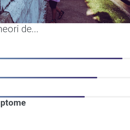
eori de...
imptome