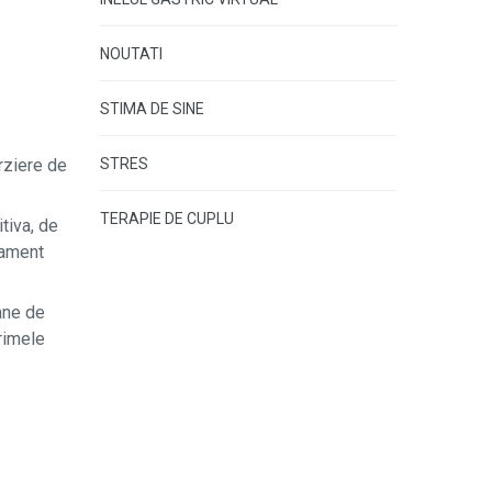
NOUTATI
STIMA DE SINE
STRES
arziere de
TERAPIE DE CUPLU
tiva, de
rtament
oane de
primele