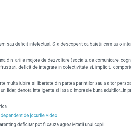
m sau deficit intelectual. S-a descoperit ca baietii care au o int
 una din ariile majore de dezvoltare
(sociala, de comunicare, cogni
rustrari, deficit de integrare in colectivitate si, implicit, compo
rte multa iubire si libertate din partea parintilor sau a altor pers
 un lider, denota inteligenta si lasa o impresie buna adultilor…in 
ica.
l
dependent de jocurile video
arenting deficitar pot fi cauza agresivitatii unui copil