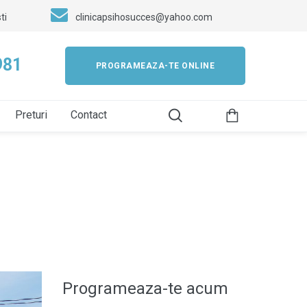
ti
clinicapsihosucces@yahoo.com
981
PROGRAMEAZA-TE ONLINE
Preturi
Contact
Programeaza-te acum