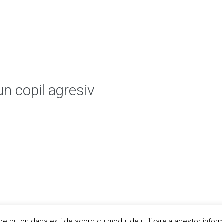
n copil agresiv
:
GRESIT:
 pe buton daca esti de acord cu modul de utilizare a acestor inform