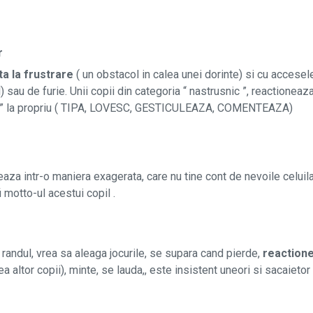
r
a la frustrare
( un obstacol in calea unei dorinte) si cu accesel
 sau de furie. Unii copii din categoria “ nastrusnic ”, reactioneaz
tisorii” la propriu ( TIPA, LOVESC, GESTICULEAZA, COMENTEAZA)
neaza intr-o maniera exagerata, care nu tine cont de nevoile celuila
i motto-ul acestui copil .
randul, vrea sa aleaga jocurile, se supara cand pierde,
reaction
ea altor copii), minte, se lauda,, este insistent uneori si sacaietor