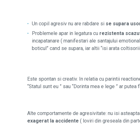
Un copil agresiv nu are rabdare si
se supara uso
Problemele apar in legatura cu
rezistenta scazut
incapatanare ( manifestari ale santajului emotional)
boticul” cand se supara, iar altii “isi arata col
Este spontan si creativ. In relatia cu parintii reactio
“Statul sunt eu ” sau “Dorinta mea e lege ” ar putea f
Alte comportamente de agresivitate: nu isi asteapta 
exagerat la accidente
( loviri din greseala din part