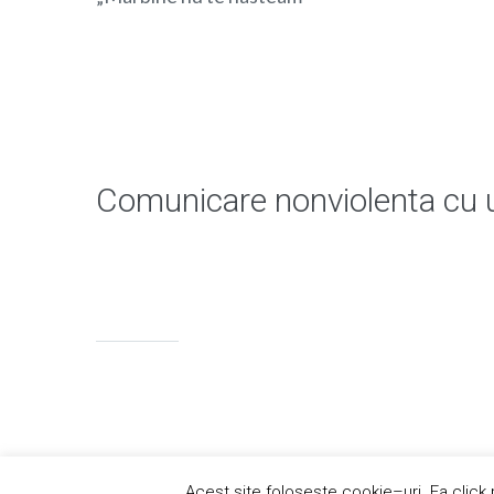
Comunicare nonviolenta cu u
GRESIT:
GRESIT
Acest site foloseste cookie–uri. Fa click