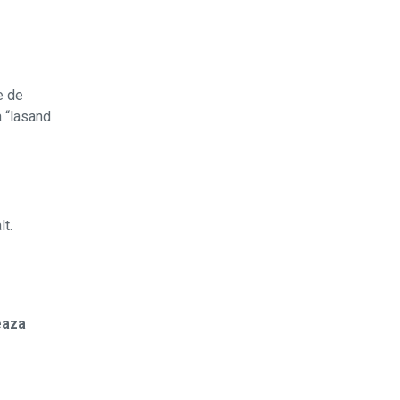
e de
a “lasand
lt.
eaza