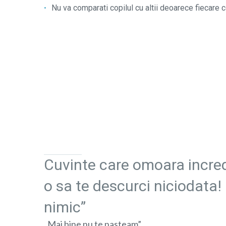
Nu va comparati copilul cu altii deoarece fiecare c
Cuvinte care omoara increde
o sa te descurci niciodata! 
nimic”
„Mai bine nu te nasteam”